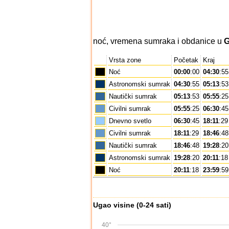
noć, vremena sumraka i obdanice u
G
Vrsta zone
Početak
Kraj
Noć
00:00
:00
04:30
:55
Astronomski sumrak
04:30
:55
05:13
:53
Nautički sumrak
05:13
:53
05:55
:25
Civilni sumrak
05:55
:25
06:30
:45
Dnevno svetlo
06:30
:45
18:11
:29
Civilni sumrak
18:11
:29
18:46
:48
Nautički sumrak
18:46
:48
19:28
:20
Astronomski sumrak
19:28
:20
20:11
:18
Noć
20:11
:18
23:59
:59
Ugao visine (0-24 sati)
40°