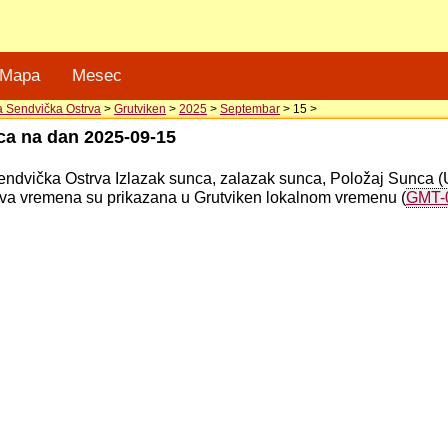
Mapa
Mesec
a Sendvička Ostrva
>
Grutviken
>
2025
>
Septembar
> 15 >
nca na dan 2025-09-15
endvička Ostrva Izlazak sunca, zalazak sunca, Položaj Sunca (
va vremena su prikazana u Grutviken lokalnom vremenu (
GMT-