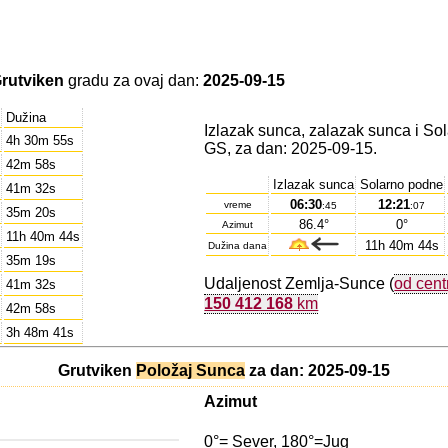
rutviken
gradu za ovaj dan:
2025-09-15
Dužina
Izlazak sunca, zalazak sunca i So
4h 30m 55s
GS, za dan: 2025-09-15.
42m 58s
Izlazak sunca
Solarno podne
41m 32s
06:30
12:21
vreme
:45
:07
35m 20s
86.4°
0°
Azimut
11h 40m 44s
11h 40m 44s
Dužina dana
35m 19s
Udaljenost Zemlja-Sunce (
od cent
41m 32s
150 412 168
km
42m 58s
3h 48m 41s
Grutviken
Položaj Sunca
za dan: 2025-09-15
Azimut
0°= Sever, 180°=Jug