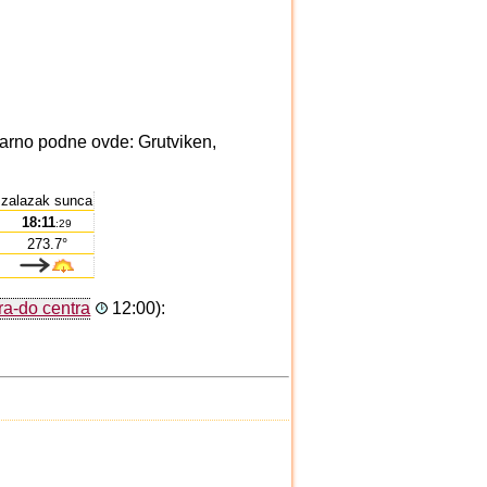
larno podne ovde: Grutviken,
zalazak sunca
18:11
:29
273.7°
ra-do centra
12:00):