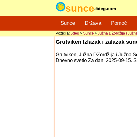
sunce
.5deg.com
Sunce
Država
Pomoć
Pozicija:
5deg
>
Sunce
>
Južna DŽordžija i Južn
Grutviken Izlazak i zalazak su
Grutviken, Južna DŽordžija i Južna S
Dnevno svetlo Za dan: 2025-09-15. S