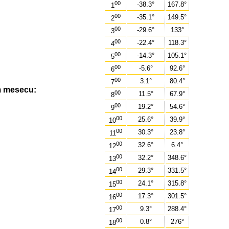
00
-38.3°
167.8°
1
00
-35.1°
149.5°
2
00
-29.6°
133°
3
00
-22.4°
118.3°
4
00
-14.3°
105.1°
5
00
-5.6°
92.6°
6
00
3.1°
80.4°
7
m mesecu:
00
11.5°
67.9°
8
00
19.2°
54.6°
9
00
25.6°
39.9°
10
00
30.3°
23.8°
11
00
32.6°
6.4°
12
00
32.2°
348.6°
13
00
29.3°
331.5°
14
00
24.1°
315.8°
15
00
17.3°
301.5°
16
00
9.3°
288.4°
17
00
0.8°
276°
18