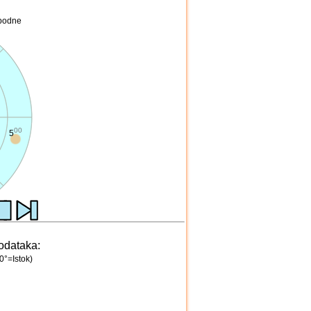
 podne
00
6
odataka:
0°=Istok)