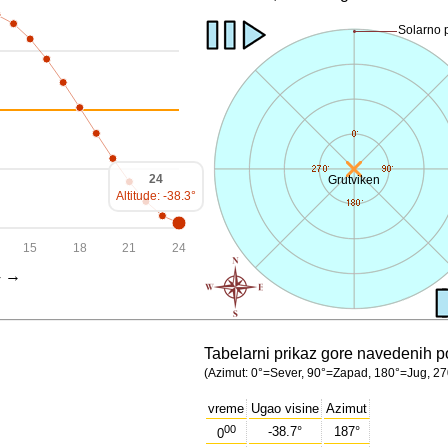
Solarno
24
Grutviken
Altitude: -38.3°
15
18
21
24
4 →
Tabelarni prikaz gore navedenih p
(Azimut: 0°=Sever, 90°=Zapad, 180°=Jug, 27
vreme
Ugao visine
Azimut
00
-38.7°
187°
0