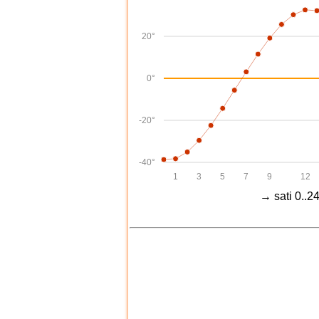
20°
0°
-20°
-40°
1
3
5
7
9
12
→ sati 0..2