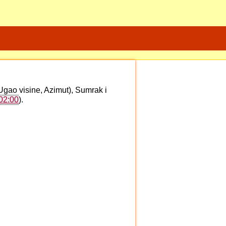
Ugao visine, Azimut), Sumrak i
02:00
).