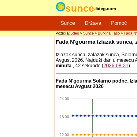
sunce
.5deg.com
Sunce
Država
Pomoć
Pozicija:
5deg
>
Sunce
>
Burkina Faso
>
Fada N
Fada N'gourma Izlazak sunca, 
Izlazak sunca, zalazak sunca, Solarn
Avgust 2026. Najduži dan u mesecu 
minuta
, 42 sekunde (
2026-08-31
).
Fada N'gourma Solarno podne, Izla
mesecu Avgust 2026
24:00
18:00
12:00