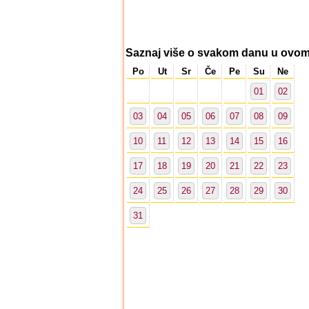
Saznaj više o svakom danu u ovo
Po
Ut
Sr
Če
Pe
Su
Ne
01
02
03
04
05
06
07
08
09
10
11
12
13
14
15
16
17
18
19
20
21
22
23
24
25
26
27
28
29
30
31