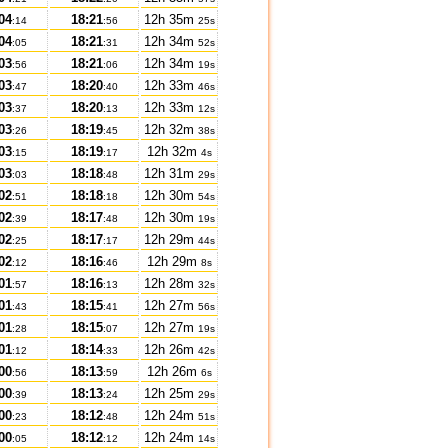
04
18:21
12h 35m
:14
:56
25s
04
18:21
12h 34m
:05
:31
52s
03
18:21
12h 34m
:56
:06
19s
03
18:20
12h 33m
:47
:40
46s
03
18:20
12h 33m
:37
:13
12s
03
18:19
12h 32m
:26
:45
38s
03
18:19
12h 32m
:15
:17
4s
03
18:18
12h 31m
:03
:48
29s
02
18:18
12h 30m
:51
:18
54s
02
18:17
12h 30m
:39
:48
19s
02
18:17
12h 29m
:25
:17
44s
02
18:16
12h 29m
:12
:46
8s
01
18:16
12h 28m
:57
:13
32s
01
18:15
12h 27m
:43
:41
56s
01
18:15
12h 27m
:28
:07
19s
01
18:14
12h 26m
:12
:33
42s
00
18:13
12h 26m
:56
:59
6s
00
18:13
12h 25m
:39
:24
29s
00
18:12
12h 24m
:23
:48
51s
00
18:12
12h 24m
:05
:12
14s