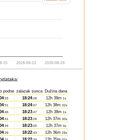
8-15
2026-08-22
2026-08-29
odataka:
no podne
zalazak sunca
Dužina dana
04
18:24
12h 39m
:55
:26
1s
04
18:24
12h 38m
:51
:07
32s
04
18:23
12h 38m
:46
:47
1s
04
18:23
12h 37m
:41
:26
30s
04
18:23
12h 37m
:35
:05
0s
04
18:22
12h 36m
:29
:43
29s
04
18:22
12h 35m
:21
:20
57s