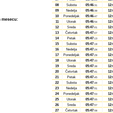
08
Subota
05:46
12:
:31
09
Nedelja
05:46
12:
:39
10
Ponedeljak
05:46
12:
:47
m mesecu:
11
Utorak
05:46
12:
:54
12
Sreda
05:47
12:
:01
13
Četvrtak
05:47
12:
:07
14
Petak
05:47
12:
:13
15
Subota
05:47
12:
:19
16
Nedelja
05:47
12:
:24
17
Ponedeljak
05:47
12:
:29
18
Utorak
05:47
12:
:33
19
Sreda
05:47
12:
:38
20
Četvrtak
05:47
12:
:41
21
Petak
05:47
12:
:45
22
Subota
05:47
12:
:48
23
Nedelja
05:47
12:
:51
24
Ponedeljak
05:47
12:
:53
25
Utorak
05:47
12:
:55
26
Sreda
05:47
12:
:57
27
Četvrtak
05:47
12:
:58