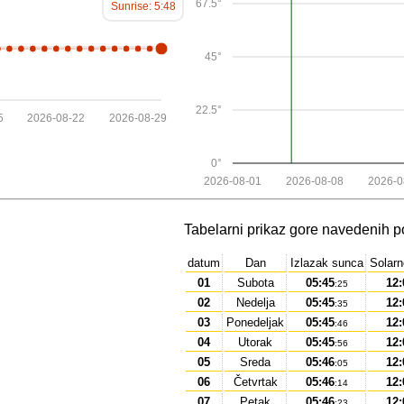
67.5°
Sunrise: 5:48
45°
22.5°
5
2026-08-22
2026-08-29
0°
2026-08-01
2026-08-08
2026-0
Tabelarni prikaz gore navedenih p
datum
Dan
Izlazak sunca
Solar
01
Subota
05:45
12:
:25
02
Nedelja
05:45
12:
:35
03
Ponedeljak
05:45
12:
:46
04
Utorak
05:45
12:
:56
05
Sreda
05:46
12:
:05
06
Četvrtak
05:46
12:
:14
07
Petak
05:46
12:
:23