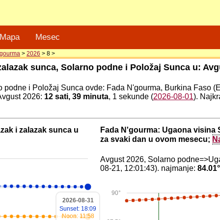
Mapa
Mesec
'gourma
>
2026
> 8 >
zalazak sunca, Solarno podne i Položaj Sunca u: Avg
o podne i Položaj Sunca ovde: Fada N'gourma, Burkina Faso (E
Avgust 2026:
12 sati, 39 minuta
, 1 sekunde (
2026-08-01
). Najk
zak i zalazak sunca u
Fada N'gourma: Ugaona visina
za svaki dan u ovom mesecu;
N
Avgust 2026, Solarno podne=>Uga
08-21, 12:01:43). najmanje:
84.01
90°
2026-08-31
Sunset: 18:09
Noon: 11:58