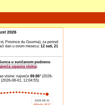
ust 2026
st, Province du Gourma), za period:
raći dan u ovom mesecu:
12 sati, 21
 Sunca u sunčanom podnevu
ajveća ugaona visina
:
o visine: najveće
89.86°
(2026-
°
(2026-08-01, 12:04:55)
2026-08-31
Altitude: 86.6°