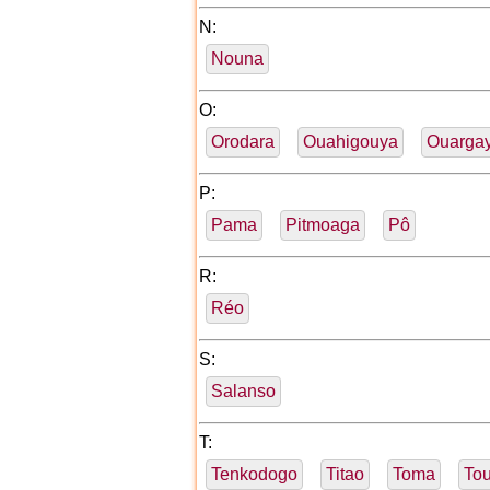
N:
Nouna
O:
Orodara
Ouahigouya
Ouarga
P:
Pama
Pitmoaga
Pô
R:
Réo
S:
Salanso
T:
Tenkodogo
Titao
Toma
To