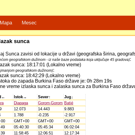
Mapa
Mesec
alazak sunca
žaj Sunca zavisi od lokacije u državi (geografska širina, geogra
:
većom geografskom dužinom - iz naše baze podataka koja uključuje 45 gradova)
alazak sunca: 18:17:01 (Lokalno vreme)
:
ajmanjom geografskom dužinom)
alazak sunca: 18:42:29 (Lokalno vreme)
 istoka do zapada Burkina Faso države je: 0h 28m 19s
ne vreme izlaska sunca i zalaska sunca za Burkina Faso državu. 
d←
Istok→
Sever↑
Jug↓
ra
Diapaga
Gorom-Gorom
Batié
9
12.073
14.443
9.883
4
1.788
-0.235
-2.917
00
GMT+00
GMT+00
GMT+00
:49
05:40:30
05:45:34
06:02:04
:39
11:58:45
12:06:51
12:17:34