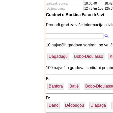
zalazak sunca
18:30:40
18:42
Dužina dana
12h 37m 15s
12h 
Gradovi u Burkina Faso državi
Pronađi grad za više informacija o izl
10 najvećih gradova sortirani po veliči
Uagadugu
Bobo-Dioulasso
K
100 najvećih gradova, sortirani po 
B:
Banfora
Batié
Bobo-Dioulass
D:
Dano
Dédougou
Diapaga