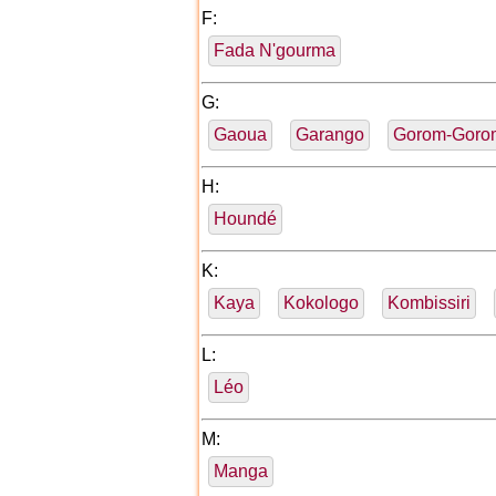
F:
Fada N'gourma
G:
Gaoua
Garango
Gorom-Goro
H:
Houndé
K:
Kaya
Kokologo
Kombissiri
L:
Léo
M:
Manga