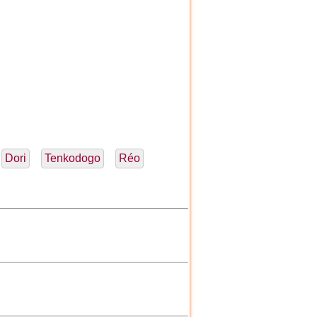
Dori
Tenkodogo
Réo