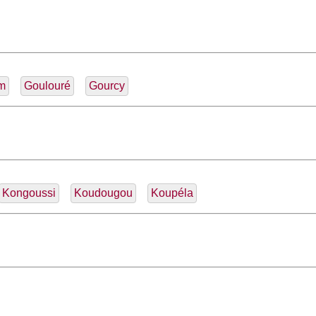
m
Goulouré
Gourcy
Kongoussi
Koudougou
Koupéla