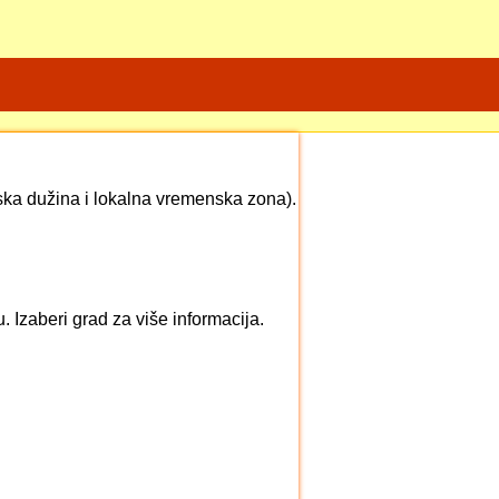
fska dužina i lokalna vremenska zona).
Izaberi grad za više informacija.