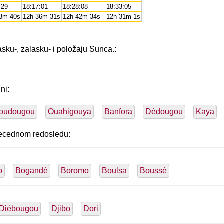
:29
18:17:01
18:28:08
18:33:05
33m 40s
12h 36m 31s
12h 42m 34s
12h 31m 1s
asku-, zalasku- i položaju Sunca.:
ni:
oudougou
Ouahigouya
Banfora
Dédougou
Kaya
abecednom redosledu:
o
Bogandé
Boromo
Boulsa
Boussé
Diébougou
Djibo
Dori