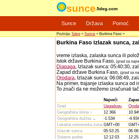
sunce
.5deg.com
Sunce
Država
Pomoć
Pozicija:
5deg
>
Sunce
> Burkina Faso >
Burkina Faso Izlazak sunca, z
vreme izlaska, zalaska sunca ili polo
Istok države Burkina Faso,
(grad sa naj
Diapaga
, Izlazak sunca: 05:40:30, z
Zapad države Burkina Faso,
(grad sa n
Orodara
, Izlazak sunca: 06:08:49, z
Na primer, trajanje izlaska sunca od
To znači da ne možemo izračunati tač
Najveći
Zapa
Grad
Uagadugu
Oroda
Geografska širina ↕
12.366
10.94
Geografska dužina ↔
-1.534
-4.93
Lokalna vremenska zona
GMT+00
GMT+
Izlazak sunca
05:53:25
06:08
Solarno podne
12:12:03
12:25