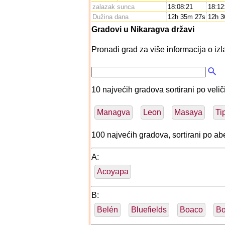
zalazak sunca
18:08:21
18:12
Dužina dana
12h 35m 27s
12h 
Gradovi u Nikaragva državi
Pronađi grad za više informacija o izl
10 najvećih gradova sortirani po veliči
Managva
Leon
Masaya
Ti
100 najvećih gradova, sortirani po 
A:
Acoyapa
B:
Belén
Bluefields
Boaco
Bo