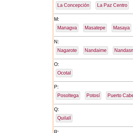
La Concepción
La Paz Centro
M:
Managva
Masatepe
Masaya
N:
Nagarote
Nandaime
Nandas
O:
Ocotal
P:
Posoltega
Potosí
Puerto Cab
Q:
Quilalí
R: