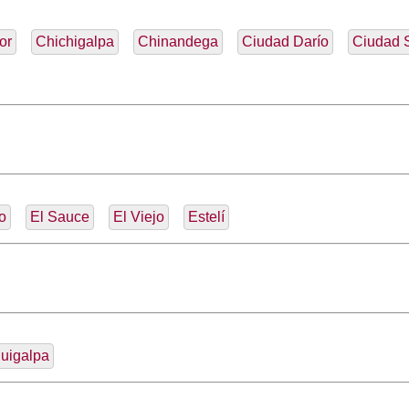
or
Chichigalpa
Chinandega
Ciudad Darío
Ciudad 
o
El Sauce
El Viejo
Estelí
Juigalpa