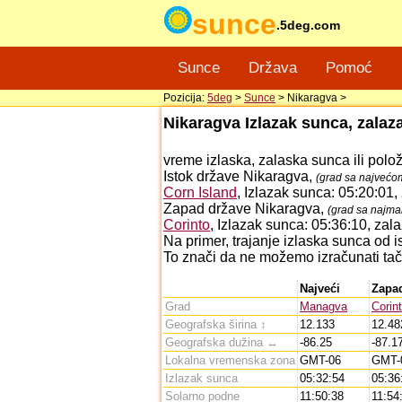
sunce
.5deg.com
Sunce
Država
Pomoć
Pozicija:
5deg
>
Sunce
> Nikaragva >
Nikaragva Izlazak sunca, zalaz
vreme izlaska, zalaska sunca ili polo
Istok države Nikaragva,
(grad sa najvećo
Corn Island
, Izlazak sunca: 05:20:01
Zapad države Nikaragva,
(grad sa najm
Corinto
, Izlazak sunca: 05:36:10, za
Na primer, trajanje izlaska sunca od
To znači da ne možemo izračunati tač
Najveći
Zapa
Grad
Managva
Corin
Geografska širina ↕
12.133
12.48
Geografska dužina ↔
-86.25
-87.1
Lokalna vremenska zona
GMT-06
GMT-
Izlazak sunca
05:32:54
05:36
Solarno podne
11:50:38
11:54