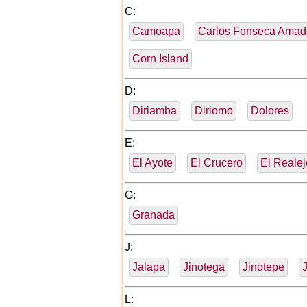
C:
Camoapa
Carlos Fonseca Amad
Corn Island
D:
Diriamba
Diriomo
Dolores
E:
El Ayote
El Crucero
El Realej
G:
Granada
J:
Jalapa
Jinotega
Jinotepe
L: