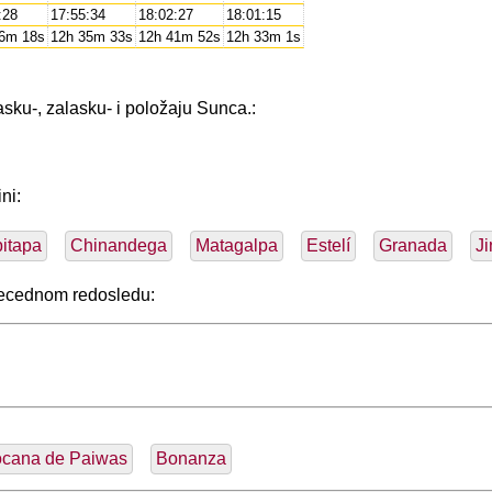
:28
17:55:34
18:02:27
18:01:15
36m 18s
12h 35m 33s
12h 41m 52s
12h 33m 1s
asku-, zalasku- i položaju Sunca.:
ni:
pitapa
Chinandega
Matagalpa
Estelí
Granada
J
abecednom redosledu:
cana de Paiwas
Bonanza