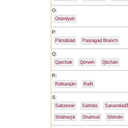
O:
Orūmīyeh
P:
Pārsābād
Pasragad Branch
Q:
Qarchak
Qorveh
Qūchān
R:
Rafsanjān
Rašt
S:
Sabzevar
Salmās
Sanandad
Shāhreẕā
Shahrud
Shīrvān