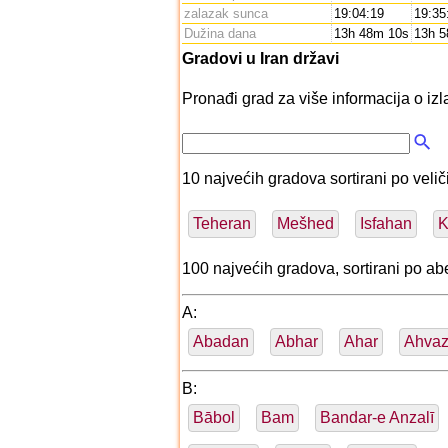
zalazak sunca
19:04:19
19:35
Dužina dana
13h 48m 10s
13h 5
Gradovi u Iran državi
Pronađi grad za više informacija o izl
10 najvećih gradova sortirani po veliči
Teheran
Mešhed
Isfahan
K
100 najvećih gradova, sortirani po 
A:
Abadan
Abhar
Ahar
Ahva
B:
Bābol
Bam
Bandar-e Anzalī