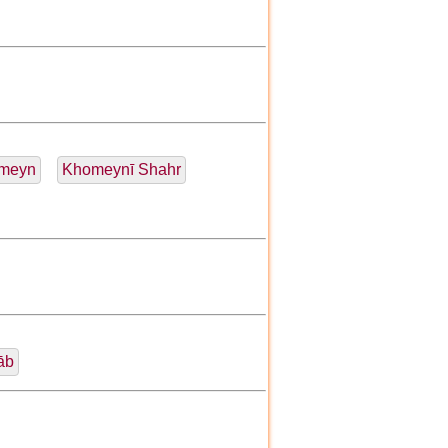
meyn
Khomeynī Shahr
āb