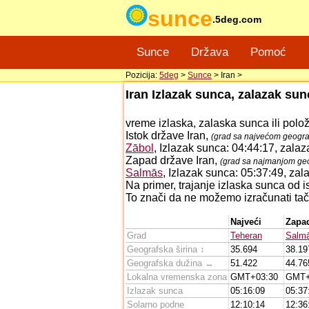
sunce
.5deg.com
Sunce
Država
Pomoć
Pozicija:
5deg
>
Sunce
> Iran >
Iran Izlazak sunca, zalazak sun
vreme izlaska, zalaska sunca ili polo
Istok države Iran,
(grad sa najvećom geogra
Zābol
, Izlazak sunca: 04:44:17, zala
Zapad države Iran,
(grad sa najmanjom ge
Salmās
, Izlazak sunca: 05:37:49, za
Na primer, trajanje izlaska sunca od 
To znači da ne možemo izračunati tačn
Najveći
Zapa
Grad
Teheran
Salm
Geografska širina ↕
35.694
38.19
Geografska dužina ↔
51.422
44.76
Lokalna vremenska zona
GMT+03:30
GMT+
Izlazak sunca
05:16:09
05:37
Solarno podne
12:10:14
12:36