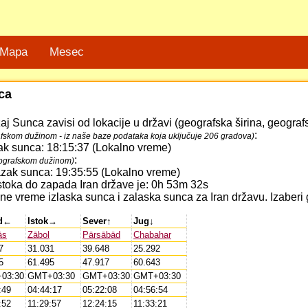
Mapa
Mesec
ca
žaj Sunca zavisi od lokacije u državi (geografska širina, geogra
:
fskom dužinom - iz naše baze podataka koja uključuje 206 gradova)
zak sunca: 18:15:37 (Lokalno vreme)
:
ografskom dužinom)
lazak sunca: 19:35:55 (Lokalno vreme)
istoka do zapada Iran države je: 0h 53m 32s
e vreme izlaska sunca i zalaska sunca za Iran državu. Izaberi g
d←
Istok→
Sever↑
Jug↓
ās
Zābol
Pārsābād
Chabahar
7
31.031
39.648
25.292
5
61.495
47.917
60.643
03:30
GMT+03:30
GMT+03:30
GMT+03:30
:49
04:44:17
05:22:08
04:56:54
:52
11:29:57
12:24:15
11:33:21