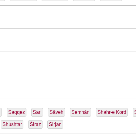
ž
Saqqez
Sari
Sāveh
Semnān
Shahr-e Kord
Shūshtar
Širaz
Sirjan