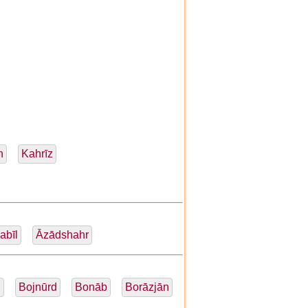
h
Kahrīz
abīl
Āzādshahr
d
Bojnūrd
Bonāb
Borāzjān