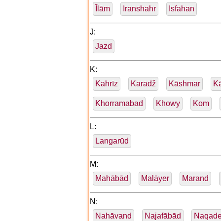
Īlām
Iranshahr
Isfahan
J:
Jazd
K:
Kahrīz
Karadž
Kāshmar
K
Khorramabad
Khowy
Kom
L:
Langarūd
M:
Mahābād
Malāyer
Marand
N:
Nahāvand
Najafābād
Naqad