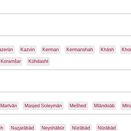
āzerūn
Kazvin
Kerman
Kermanshah
Khāsh
Kho
Koramšar
Kūhdasht
Marīvān
Masjed Soleymān
Mešhed
Mīāndoāb
Mīn
eh
Naz̧arābād
Neyshābūr
Nūrābād
Nūrābād