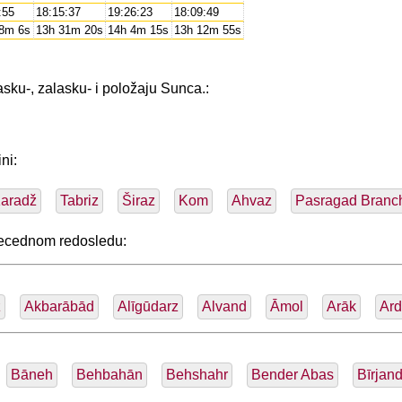
:55
18:15:37
19:26:23
18:09:49
8m 6s
13h 31m 20s
14h 4m 15s
13h 12m 55s
asku-, zalasku- i položaju Sunca.:
ni:
aradž
Tabriz
Širaz
Kom
Ahvaz
Pasragad Branc
abecednom redosledu:
z
Akbarābād
Alīgūdarz
Alvand
Āmol
Arāk
Ard
Bāneh
Behbahān
Behshahr
Bender Abas
Bīrjan