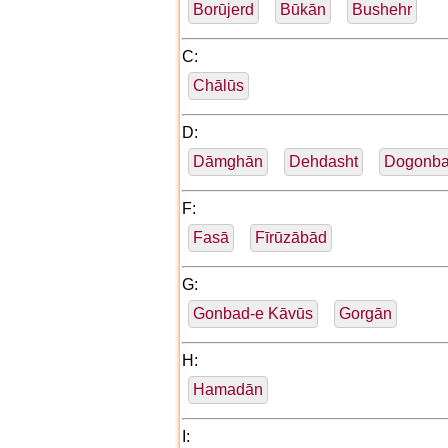
Borūjerd
Būkān
Bushehr
C:
Chālūs
D:
Dāmghān
Dehdasht
Dogonb
F:
Fasā
Fīrūzābād
G:
Gonbad-e Kāvūs
Gorgān
H:
Hamadān
I: